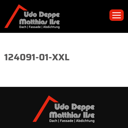
Toggl
navig
124091-01-XXL