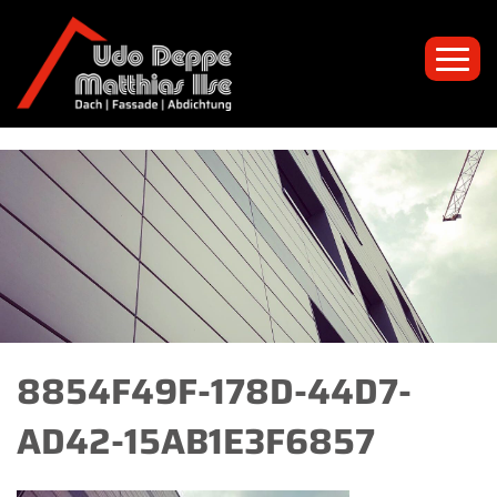
Toggl
navig
8854F49F-178D-44D7-
AD42-15AB1E3F6857