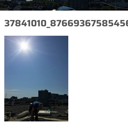
37841010_8766936758545