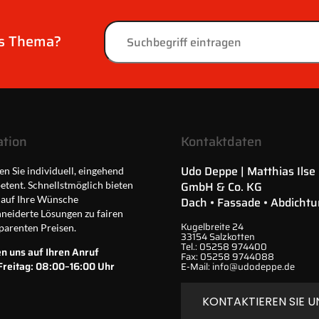
es Thema?
ation
Kontaktdaten
Udo Deppe | Matthias Ilse
en Sie individuell, eingehend
GmbH & Co. KG
tent. Schnellstmöglich bieten
 auf Ihre Wünsche
Dach • Fassade • Abdicht
eiderte Lösungen zu fairen
Kugelbreite 24
parenten Preisen.
33154 Salzkotten
Tel.:
05258 974400
n uns auf Ihren Anruf
Fax:
05258 9744088
reitag: 08:00–16:00 Uhr
E-Mail:
info@udodeppe.de
KONTAKTIEREN SIE U