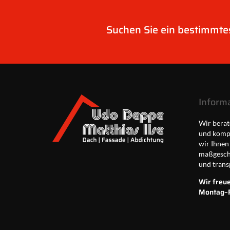
Suchen Sie ein bestimmt
Inform
Wir berat
und kompe
wir Ihnen
maßgeschn
und trans
Wir freue
Montag–F